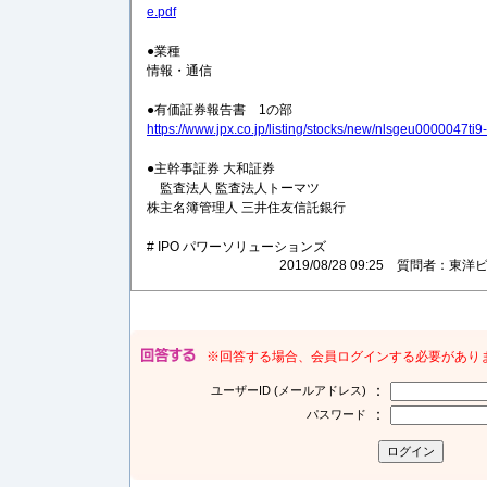
e.pdf
●業種
情報・通信
●有価証券報告書 1の部
https://www.jpx.co.jp/listing/stocks/new/nlsgeu0000047ti9
●主幹事証券 大和証券
監査法人 監査法人トーマツ
株主名簿管理人 三井住友信託銀行
# IPO パワーソリューションズ
2019/08/28 09:25 質問者
※回答する場合、会員ログインする必要があり
：
ユーザーID (メールアドレス)
：
パスワード