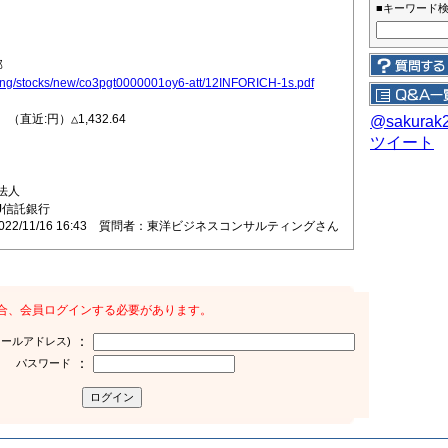
■キーワード
部
isting/stocks/new/co3pgt0000001oy6-att/12INFORICH-1s.pdf
直近:円）△1,432.64
@sakura
ツイート
法人
J信託銀行
2022/11/16 16:43 質問者：東洋ビジネスコンサルティングさん
合、会員ログインする必要があります。
：
メールアドレス)
：
パスワード