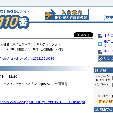
ＩＰ
東洋
10:43 回答者：東洋ビジネスコンサルティングさん
グ
＜9338＞初値は10510円（公開価格4600円）
ディ
.jp/news/marketnews/?b=n202212210236
Ｈ 12/20
ユーザーID：
(ﾒｰﾙｱﾄﾞﾚｽ)
ェアリングサービス「ChargeSPOT」の運運営
パスワード：
※パスワー
isting/stocks/new/co3pgt0000001oy6-att/12INFORICH-Outline.pd