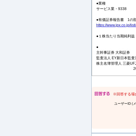
●業種
サービス業・9338
●有価証券報告書 1の
https://www.jpx.co.jp/l
●１株当たり当期純利益 （
●
主幹事証券 大和証券
監査法人 EY新日本監査
株主名簿管理人 三菱UF
※回答する場
ユーザーID (