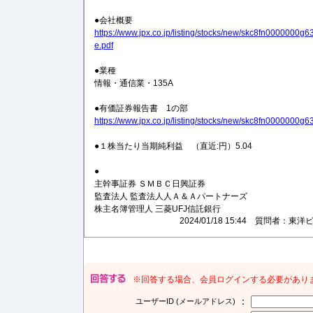
●会社概要
https://www.jpx.co.jp/listing/stocks/new/skc8fn0000000g6
e.pdf
●業種
情報・通信業・135A
●有価証券報告書 1の部
https://www.jpx.co.jp/listing/stocks/new/skc8fn0000000g6
●１株当たり当期純利益 （直近:円）5.04
●
主幹事証券 ＳＭＢＣ日興証券
監査法人 監査法人人Ａ＆Ａパートナーズ
株主名簿管理人 三菱UFJ信託銀行
2024/01/18 15:44 質問者
※回答する場合、会員ログインする必要があり
：
ユーザーID (メールアドレス)