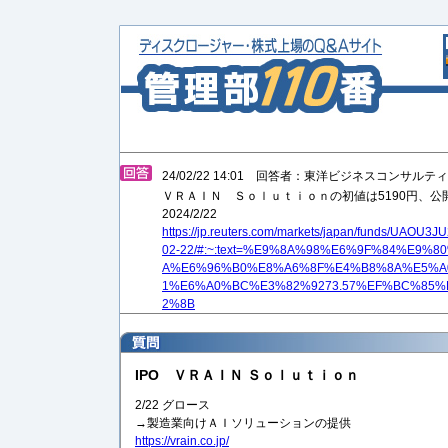
24/02/22 14:01 回答者：東洋ビジネスコンサル
ＶＲＡＩＮ Ｓｏｌｕｔｉｏｎの初値は5190円、公開
2024/2/22
https://jp.reuters.com/markets/japan/funds/UA
02-22/#:~:text=%E9%8A%98%E6%9F%84%E9
A%E6%96%B0%E8%A6%8F%E4%B8%8A%E5%A
1%E6%A0%BC%E3%82%9273.57%EF%BC%85
2%8B
IPO ＶＲＡＩＮ Ｓｏｌｕｔｉｏｎ
2/22 グロース
→製造業向けＡＩソリューションの提供
https://vrain.co.jp/