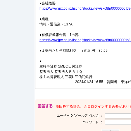
●会社概要
https://www.jpx.co.jp/listing/stocks/new/skc8fn0000000tb8
●業種
情報・通信業・137A
●有価証券報告書 1の部
https://www.jpx.co.jp/listing/stocks/new/skc8fn0000000tb8
●１株当たり当期純利益 （直近:円）35.59
●
主幹事証券 SMBC日興証券
監査法人 監査法人ＦＲＩＱ
株主名簿管理人 三菱UFJ信託銀行
2024/01/24 16:55 質問者
※回答する場合、会員ログインする必要があり
：
ユーザーID (メールアドレス)
：
パスワード