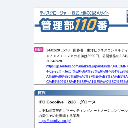
24/02/28 15:48 回答者：東洋ビジネスコンサル
Ｃｏｃｏｌｉｖｅの初値は3990円、公開価格の2.24
2024/2/28
https://jp.reuters.com/markets/japan/funds/U
4-02-28/#:~:text=%E9%8A%98%E6%9F%84%E
A%E6%96%B0%E8%A6%8F%E4%B8%8A%E5%A
C%E9%96%8B%E4%BE%A1%E6%A0%BC%E3%8
IPO Cocolive 2/28 グロース
→不動産業界向けマーケティングオートメーションツール「
の提供その他関連する業務
https://cocolive.co.jp/