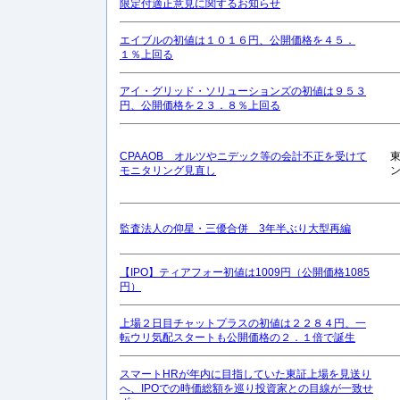
限定付適正意見に関するお知らせ
エイブルの初値は１０１６円、公開価格を４５．
１％上回る
アイ・グリッド・ソリューションズの初値は９５３
円、公開価格を２３．８％上回る
CPAAOB オルツやニデック等の会計不正を受けて
モニタリング見直し
監査法人の仰星・三優合併 3年半ぶり大型再編
【IPO】ティアフォー初値は1009円（公開価格1085
円）
上場２日目チャットプラスの初値は２２８４円、一
転ウリ気配スタートも公開価格の２．１倍で誕生
スマートHRが年内に目指していた東証上場を見送り
へ、IPOでの時価総額を巡り投資家との目線が一致せ