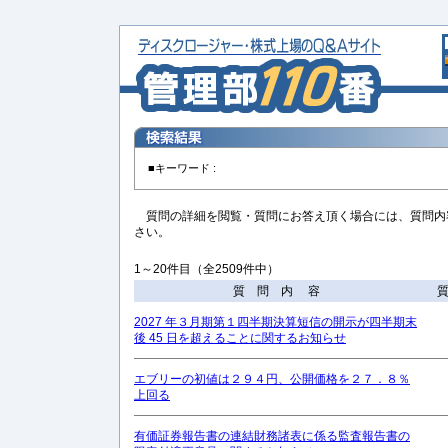
■キーワード :
質問の詳細を閲覧・質問にお答え頂く場合には、質問内
さい。
1～20件目（全2509件中）
質 問 内 容
2027 年３月期第１四半期決算短信の開示が四半期末
後 45 日を超えることに関するお知らせ
エブリーの初値は２９４円、公開価格を２７．８％
上回る
有価証券報告書の連結財務諸表に係る監査報告書の