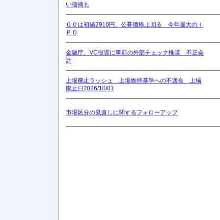
い指摘も
ＧＯは初値2910円、公募価格上回る 今年最大のＩ
ＰＯ
金融庁、VC投資に事前の外部チェック推奨 不正会
計
上場廃止ラッシュ＿上場維持基準への不適合 上場
廃止日2026/10/01
市場区分の見直しに関するフォローアップ