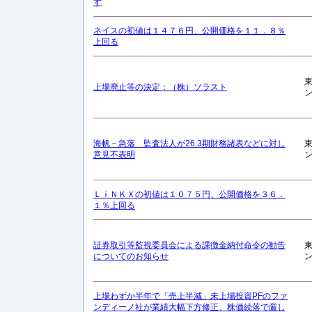
ず
ネイスの初値は１４７６円、公開価格を１１．８％
上回る
上場廃止等の決定：（株）ソラスト
海帆－急落 監査法人が26.3期財務諸表などに対し
意見不表明
ＬｉＮＫＸの初値は１０７５円、公開価格を３６．
１％上回る
証券取引等監視委員会による課徴金納付命令の勧告
についてのお知らせ
上場わずか半年で「売上半減」未上場投資PFのファ
ンディーノ社が業績大幅下方修正、株価続落で厳し