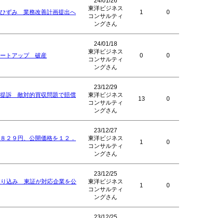
24/01/26
東洋ビジネス
ひずみ 業務改善計画提出へ
1
0
コンサルティ
ングさん
24/01/18
東洋ビジネス
ートアップ 破産
0
0
コンサルティ
ングさん
23/12/29
提訴 敵対的買収問題で賠償
東洋ビジネス
13
0
コンサルティ
ングさん
23/12/27
８２９円、公開価格を１２．
東洋ビジネス
1
0
コンサルティ
ングさん
23/12/25
絞り込み 東証が対応企業を公
東洋ビジネス
1
0
コンサルティ
ングさん
23/12/25