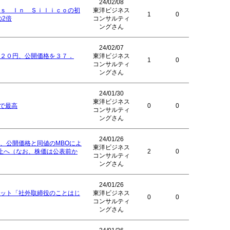
24/02/08
ｓ Ｉｎ Ｓｉｌｉｃｏの初
東洋ビジネス
1
0
の2倍
コンサルティ
ングさん
24/02/07
２０円、公開価格を３７．
東洋ビジネス
1
0
コンサルティ
ングさん
24/01/30
東洋ビジネス
円で最高
0
0
コンサルティ
ングさん
24/01/26
、公開価格と同値のMBOによ
東洋ビジネス
止へ（なお、株価は公表前か
2
0
コンサルティ
ングさん
24/01/26
ット「社外取締役のことはじ
東洋ビジネス
0
0
コンサルティ
ングさん