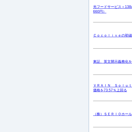
光フードサービス＜138
660円）
Ｃｏｃｏｌｉｖｅの初値は
東証、英文開示義務化を発
ＶＲＡＩＮ Ｓｏｌｕｔ
価格を73.57％上回る
（株）ＳＥＲＩＯホール