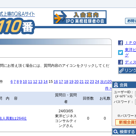
ＩＰ
東洋
グ
ディ
問にお答え頂く場合には、質問内容のアイコンをクリックしてくだ
9件
6
7
8
9
10
11
12
13
14
15
16
17
18
19
20
21
22
23
24
次の20
件 >
ユーザーID：
質問日・質問
(ﾒｰﾙｱﾄﾞﾚｽ)
問 内 容
回答数
お礼数
者
パスワード：
24/03/05
東洋ビジネス
※パスワー
法人異動は264社
0
0
コンサルティ
ングさん