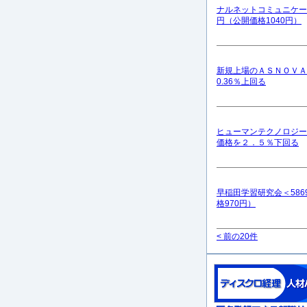
ナルネットコミュニケーシ
円（公開価格1040円）
新規上場のＡＳＮＯＶＡ
0.36％上回る
ヒューマンテクノロジー
価格を２．５％下回る
早稲田学習研究会＜5869
格970円）
< 前の20件