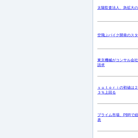
太陽監査法人、急拡大の
空飛ぶバイク開発のスタ
東京機械がコンサル会社
請求
ｙｕｔｏｒｉの初値は２
３％上回る
プライム市場、PBRで
表