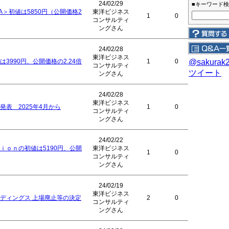
24/02/29
■キーワード
検
A＞初値は5850円（公開価格2
東洋ビジネス
1
0
コンサルティ
ングさん
24/02/28
東洋ビジネス
3990円、公開価格の2.24倍
1
0
@sakurak
コンサルティ
ツイート
ングさん
24/02/28
東洋ビジネス
表 2025年4月から
1
0
コンサルティ
ングさん
24/02/22
ｉｏｎの初値は5190円、公開
東洋ビジネス
1
0
コンサルティ
ングさん
24/02/19
東洋ビジネス
ディングス 上場廃止等の決定
2
0
コンサルティ
ングさん