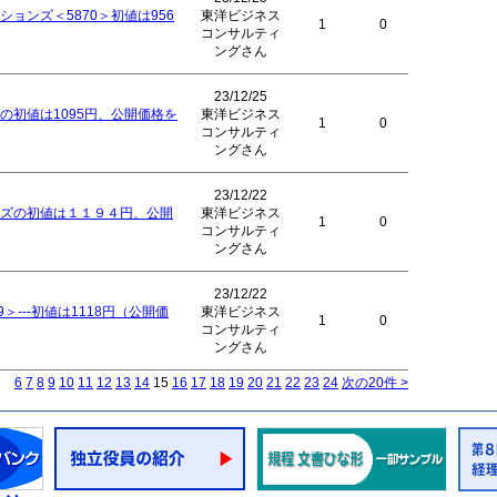
ョンズ＜5870＞初値は956
東洋ビジネス
1
0
コンサルティ
ングさん
23/12/25
の初値は1095円、公開価格を
東洋ビジネス
1
0
コンサルティ
ングさん
23/12/22
ズの初値は１１９４円、公開
東洋ビジネス
1
0
コンサルティ
ングさん
23/12/22
＞---初値は1118円（公開価
東洋ビジネス
1
0
コンサルティ
ングさん
6
7
8
9
10
11
12
13
14
15
16
17
18
19
20
21
22
23
24
次の20件 >