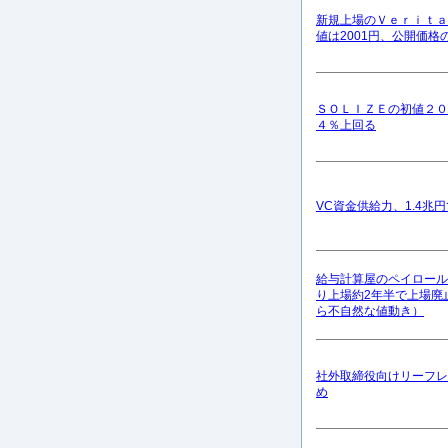
新規上場のＶｅｒｉｔａ
値は2001円、公開価格
ＳＯＬＩＺＥの初値２０
４％上回る
VC資金供給力、1.4兆
給与計算屋のペイロール
り上場約2年半で上場廃
ら不自然な値動き）
社外取締役向けリーフレ
め