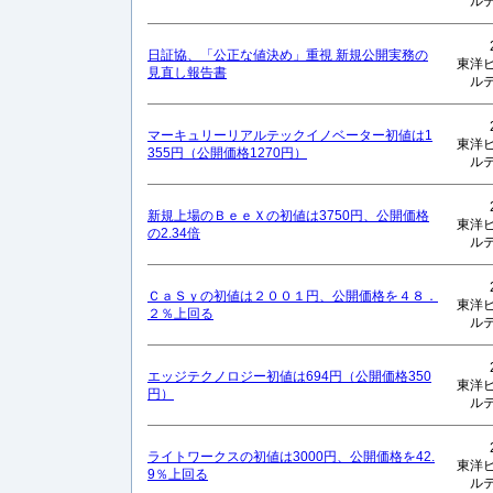
ル
日証協、「公正な値決め」重視 新規公開実務の
東洋
見直し報告書
ル
マーキュリーリアルテックイノベーター初値は1
東洋
355円（公開価格1270円）
ル
新規上場のＢｅｅＸの初値は3750円、公開価格
東洋
の2.34倍
ル
ＣａＳｙの初値は２００１円、公開価格を４８．
東洋
２％上回る
ル
エッジテクノロジー初値は694円（公開価格350
東洋
円）
ル
ライトワークスの初値は3000円、公開価格を42.
東洋
9％上回る
ル