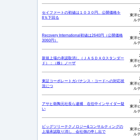
セイファートの初値は１０３０円、公開価格を
東洋
8％下回る
ル
Recovery International初値は2640円（公開価格
東洋
3060円）
ル
新規上場の承認取消し（ＪＡＳＤＡＱスタンダー
東洋
ド）：（株）ノーザ
ル
東証コーポレートガバナンス・コードへの対応状
東洋
況につ
ル
アサヒ衛陶元社長ら逮捕 在任中インサイダー疑
東洋
い
ル
ビッグツリーテクノロジー&コンサルティングの
東洋
上場承認取り消し 会社側の申し出で
ル