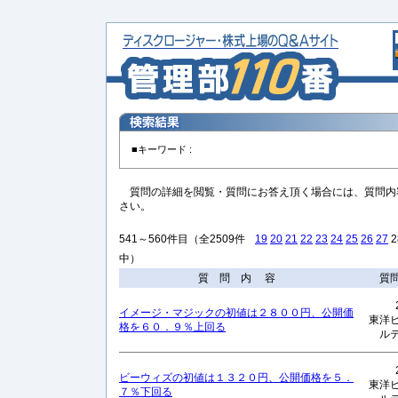
■キーワード :
質問の詳細を閲覧・質問にお答え頂く場合には、質問内
さい。
541～560件目（全2509件
19
20
21
22
23
24
25
26
27
2
中）
質 問 内 容
質
イメージ・マジックの初値は２８００円、公開価
東洋
格を６０．９％上回る
ル
ビーウィズの初値は１３２０円、公開価格を５．
東洋
７％下回る