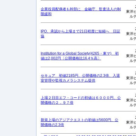
企業役員配偶者も幹部に 金融庁、監査法人の制
東洋
限緩和
ル
IPO、承認から上場まで21日程度に短縮へ 日証
東洋
協
ル
Institution for a Global Society(4265・東マ) 初
東洋
値は2,002円〔公開価格比16.4％高〕
ル
セキュア 初値2185円、公開価格の2.3倍、入退
東洋
室管理や監視カメラシステム提供
ル
上場２日目エフ・コードの初値は６０００円、公
東洋
開価格の２．９７倍
ル
新規上場のアジアクエストの初値は5600円、公
東洋
開価格の2.3倍
ル