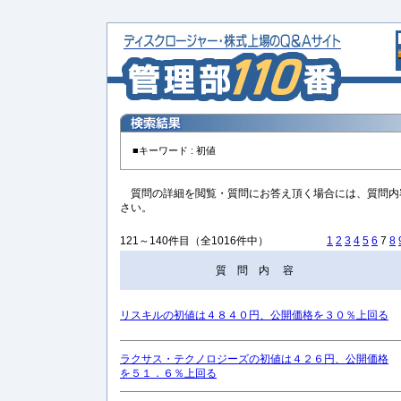
■キーワード :
初値
質問の詳細を閲覧・質問にお答え頂く場合には、質問内
さい。
121～140件目（全1016件中）
1
2
3
4
5
6
7
8
質 問 内 容
リスキルの初値は４８４０円、公開価格を３０％上回る
ラクサス・テクノロジーズの初値は４２６円、公開価格
を５１．６％上回る