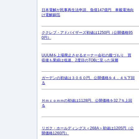
日本電解が民事再生法申請、負債147億円 車載電池向
け電解銅箔
ククレブ・アドバイザーズ初値は1250円（公開価格95
0円）
UUUMを上場廃止させるオーナー会社の腹づもり 買
収後も業績は低迷、2度目のTOBに至った深層
ガーデンの初値は３０６０円、公開価格を４．４％下回
る
Ｈｍｃｏｍｍの初値は1128円、公開価格を32.7％上回
る
リガク・ホールディングス＜268A＞初値は1205円（公
開価格1260円）