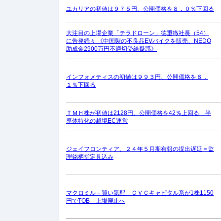
ユカリアの初値は９７５円、公開価格を８．０％下回る
大注目の上場企業「テラドローン」徳重徹社長（54）
に告発続々 《中国製の不良品EVバイクを販売、NEDO
助成金2900万円不適切受給疑惑》
インフォメティスの初値は９９３円、公開価格を８．
１％下回る
ＴＭＨ株が初値は2128円、公開価格を42％上回る 半
導体特化の越境EC運営
ジェイフロンティア、２４年５月期有報の提出遅延＝監
理銘柄指定見込み
マクロミル－買い気配 ＣＶＣキャピタル系が1株1150
円でTOB 上場廃止へ