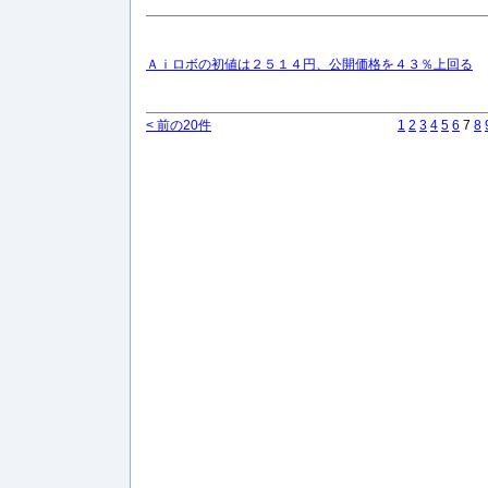
Ａｉロボの初値は２５１４円、公開価格を４３％上回る
< 前の20件
1
2
3
4
5
6
7
8